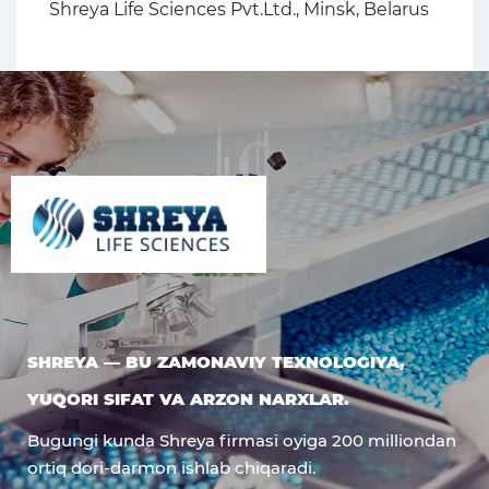
Shreya Life Sciences Pvt.Ltd., Minsk, Belarus
SHREYA — BU ZAMONAVIY TEXNOLOGIYA,
YUQORI SIFAT VA ARZON NARXLAR.
Bugungi kunda Shreya firmasi oyiga 200 milliondan
ortiq dori-darmon ishlab chiqaradi.