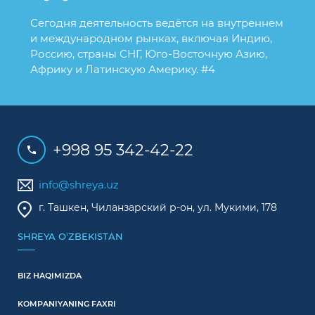
Сегодня деятельность ведётся на внутреннем
и международном рынках, включая Индию,
Россию, страны СНГ, Юго-Восточную Азию,
Африку и Латинскую Америку. #4
+998 95 342-42-22
info@shreya.uz
г. Ташкен, Чиланзарский р-он, ул. Мукими, 178
SHREYA O'ZBEKISTAN
BIZ HAQIMIZDA
KOMPANIYANING FAXRI