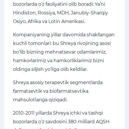
bozorlarda o’z faoliyatini olib boradi: Ya’ni
Hindiston, Rossiya, MDH, Janubiy-Sharqiy
Osiyo, Afrika va Lotin Amerikasi.
Kompaniyaning yillar davomida shakllangan
kuchli tomonlari: bu Shreya rivojining asosi
bo’lib bizning mehnatsevar odamlarimiz,
hamkorlarimiz va hamkorliklarimiz bizni
oldinga siljish yo’liga olib keldilar.
Shreya asosiy terapevtik segmentlarda
farmatsevtik va biofarmatsevtika
mahsulotlariga qiziqadi.
2010-2011 yillarda Shreya ichki va tashqi
bozorlarda o’z savdosini 380 milliard AQSH