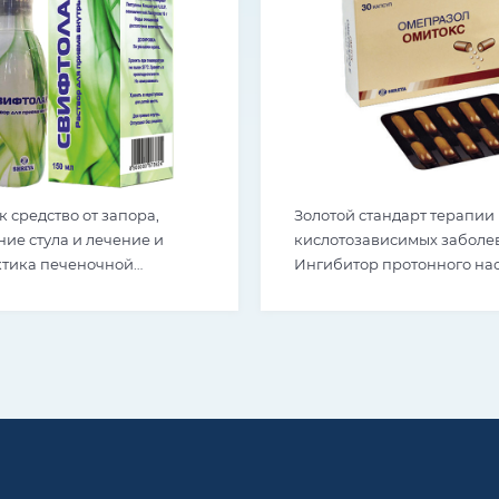
 средство от запора,
Золотой стандарт терапии
ие стула и лечение и
кислотозависимых заболе
тика печеночной
Ингибитор протонного нас
или комы