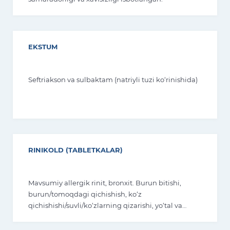
Kuniga atigi 1 marta qo’llaniladi. Preparatning
samaradorligi va xavfsizligi isbotlangan.
EKSTUM
Seftriakson va sulbaktam (natriyli tuzi ko‘rinishida)
RINIKOLD (TABLETKALAR)
Mavsumiy allergik rinit, bronxit. Burun bitishi,
burun/tomoqdagi qichishish, ko‘z
qichishishi/suvli/ko‘zlarning qizarishi, yo‘tal va
balg‘am ko‘chishi, bosh og‘rig‘i, isitma, qaltirash,