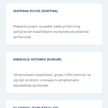
bo‘g‘im va mushaklarda og‘riq bilan kechuvchi
shamollash kasalliklarida qo‘llanadi.
SUPRIMA-PLYUS (SURTMA)
Preparat yuqori va pastki nafas yo’llarining
yallig’lanish kasalliklarini kompleks davolashda
qo’llaniladi.
RINIKOLD XOTMIKS (KUKUN)
«Shamollash» kasalliklari, gripp, O‘RVI (isitmali va
og‘riqli sindrom, rinoreya) ni simptomatik
davolashda qo‘llanadi.