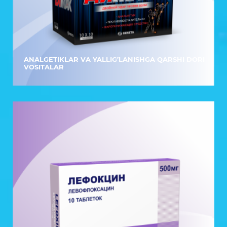
ANALGETIKLAR VA YALLIG’LANISHGA QARSHI DORI
VOSITALAR