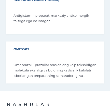
KLARIDOL (TABLETKALAR)
Antigistamin preparat, markaziy antixolinergik
ta’sirga ega bo‘lmagan.
OMITOKS
Omeprazol – prazollar orasida eng ko’p tekshirilgan
molekula ekanligi va bu uning xavfsizlik kafolati
isbotlangan preparatning samaradorligi va
xavfsizligidadir.