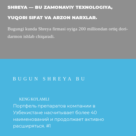
SHREYA — BU ZAMONAVIY TEXNOLOGIYA,
YUQORI SIFAT VA ARZON NARXLAR.
Bugungi kunda Shreya firmasi oyiga 200 milliondan ortiq dori-
darmon ishlab chiqaradi.
BUGUN SHREYA BU
KENG KO'LAMLI
Портфель препаратов компании в
Узбекистане насчитывает более 40
наименований и продолжает активно
расширяться. #1